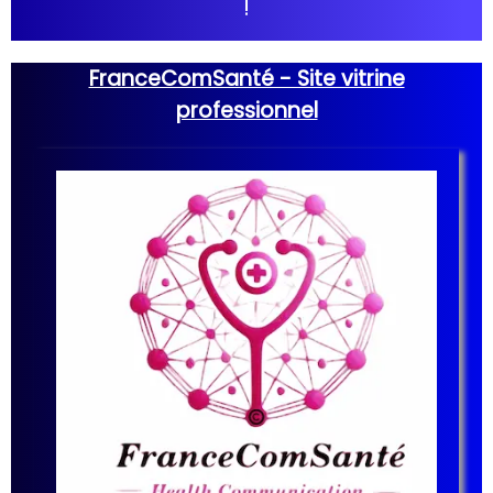
!
FranceComSanté - Site vitrine
professionnel